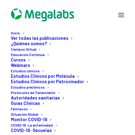
Inicio
Ver todas las publicaciones
¿Quiénes somos?
Campus Virtual
Educación Continua
Cursos
Webinars
Estudios clínicos
Estudios Clínicos por Molécula
Estudios Clínicos por Patrocinador
Estudios preclínicos
Protocolos de Tratamiento
17 DICIEMBRE, 2020
Autoridades sanitarias
Guías Clínicas
3
vacunas
contra
Fármacos
Situación Global
Covid-19
desarrolladas
Monitor COVID-19
COVID-19: La enfermedad
en
menos
de
un
año
COVID-19: Secuelas