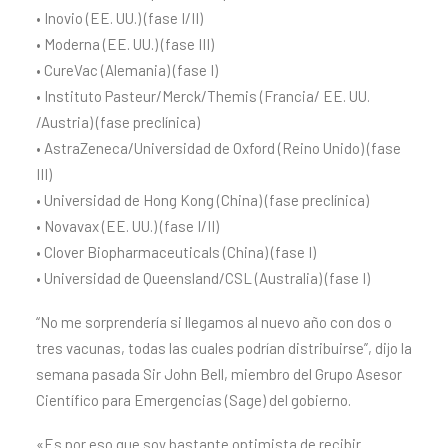
• Inovio (EE. UU.) (fase I/II)
• Moderna (EE. UU.) (fase III)
• CureVac (Alemania) (fase I)
• Instituto Pasteur/Merck/Themis (Francia/ EE. UU.
/Austria) (fase preclínica)
• AstraZeneca/Universidad de Oxford (Reino Unido) (fase
III)
• Universidad de Hong Kong (China) (fase preclínica)
• Novavax (EE. UU.) (fase I/II)
• Clover Biopharmaceuticals (China) (fase I)
• Universidad de Queensland/CSL (Australia) (fase I)
“No me sorprendería si llegamos al nuevo año con dos o
tres vacunas, todas las cuales podrían distribuirse”, dijo la
semana pasada Sir John Bell, miembro del Grupo Asesor
Científico para Emergencias (Sage) del gobierno.
«Es por eso que soy bastante optimista de recibir