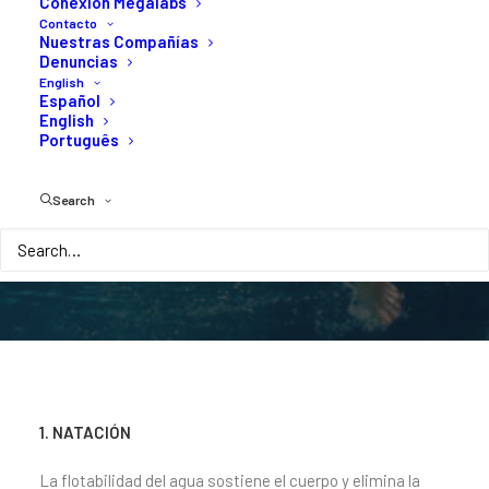
Conexión Megalabs
salud
en
buen
estado
Contacto
Nuestras Compañías
Denuncias
English
Español
English
Português
Search
1. NATACIÓN
La flotabilidad del agua sostiene el cuerpo y elimina la