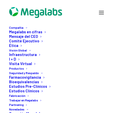
Compañía
Megalabs en cifras
Mensaje del CEO
Comité Ejecutivo
Ética
Visión Global
Infraestructura
I + D
Visita Virtual
Productos
Seguridad y Respaldo
29 MARZO, 2022
Farmacovigilancia
Bioequivalencias
5
de
los
mejores
Estudios Pre-Clínicos
Estudios Clínicos
ejercicios
que
puedes
Fabricación
Trabajar en Megalabs
hacer
para
mantener
tu
Partnering
Novedades