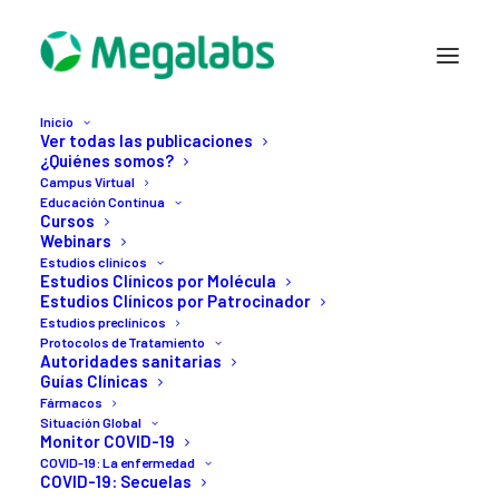
Inicio
Ver todas las publicaciones
¿Quiénes somos?
Campus Virtual
Educación Continua
Cursos
Webinars
Estudios clínicos
Estudios Clínicos por Molécula
Estudios Clínicos por Patrocinador
Estudios preclínicos
30 MARZO, 2022
Protocolos de Tratamiento
Autoridades sanitarias
Aplicaciones
de
la
Guías Clínicas
Fármacos
Inteligencia
Artificial
Situación Global
Monitor COVID-19
en
la
miopía:
COVID-19: La enfermedad
COVID-19: Secuelas