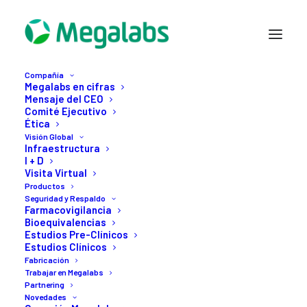
Compañía
Megalabs en cifras
Mensaje del CEO
Comité Ejecutivo
Ética
Visión Global
Infraestructura
I + D
Visita Virtual
Productos
Seguridad y Respaldo
megalabs-19
Farmacovigilancia
Bioequivalencias
Estudios Pre-Clínicos
Estudios Clínicos
Fabricación
Trabajar en Megalabs
Partnering
Novedades