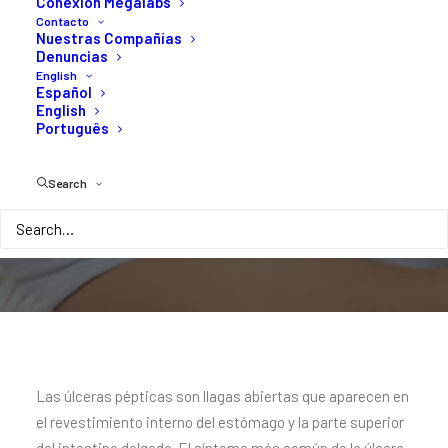
Conexión Megalabs
Contacto
pylori
(H.
pylori)
Nuestras Compañías
Denuncias
English
Español
English
Português
Search
Las úlceras pépticas son llagas abiertas que aparecen en
el revestimiento interno del estómago y la parte superior