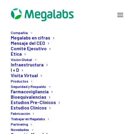
Compañía
Megalabs en cifras
Mensaje del CEO
Comité Ejecutivo
Ética
Visión Global
Infraestructura
I + D
Visita Virtual
9 AGOSTO, 2022
Productos
Seguridad y Respaldo
La
causa
más
común
de
Farmacovigilancia
Bioequivalencias
Estudios Pre-Clínicos
las
úlceras
pépticas
es
Estudios Clínicos
Fabricación
la
infección
por
la
Trabajar en Megalabs
Partnering
bacteria
helicobacter
Novedades