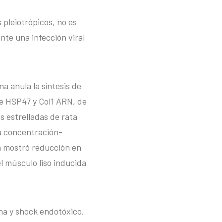
pleiotrópicos, no es
ante una infección viral
 anula la síntesis de
de HSP47 y Col1 ARN, de
 estrelladas de rata
a concentración-
a mostró reducción en
el músculo liso inducida
na y shock endotóxico,