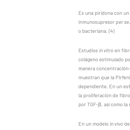
Es una piridona con un
inmunosupresor
per se
o bacteriana. (4)
Estudios
in vitro
en fibr
colágeno estimulado por
manera concentración-d
muestran que la Pirfen
dependiente. En un est
la proliferación de fib
por TGF-β, así como la 
En un modelo
in vivo
de 