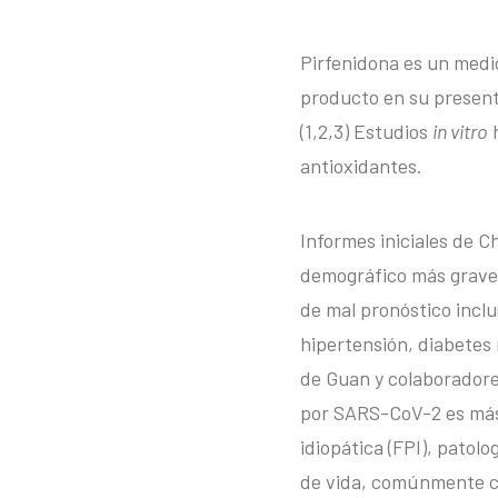
Pirfenidona es un medic
producto en su present
(1,2,3) Estudios
in vitro
h
antioxidantes.
Informes iniciales de C
demográfico más grave
de mal pronóstico incl
hipertensión, diabetes
de Guan y colaboradores
por SARS-CoV-2 es más 
idiopática (FPI), patol
de vida, comúnmente co