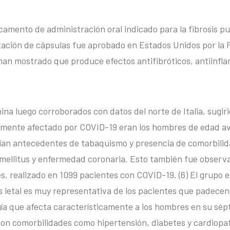
amento de administración oral indicado para la fibrosis pu
ación de cápsulas fue aprobado en Estados Unidos por la F
an mostrado que produce efectos antifibróticos, antiinfla
hina luego corroborados con datos del norte de Italia, sugir
mente afectado por COVID-19 eran los hombres de edad av
uían antecedentes de tabaquismo y presencia de comorbili
 mellitus y enfermedad coronaria. Esto también fue observa
, realizado en 1099 pacientes con COVID-19. (6) El grupo en
letal es muy representativa de los pacientes que padecen
ogía que afecta característicamente a los hombres en su sé
n comorbilidades como hipertensión, diabetes y cardiopat