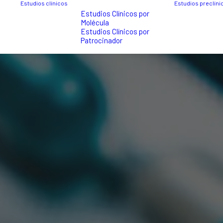
Estudios clínicos
Estudios preclíni
Estudios Clínicos por
Molécula
Estudios Clínicos por
Patrocinador