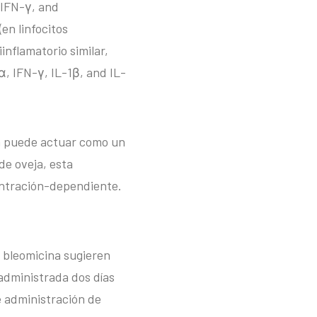
 IFN-γ, and
en linfocitos
inflamatorio similar,
-α, IFN-γ, IL-1β, and IL-
na puede actuar como un
de oveja, esta
entración-dependiente.
 bleomicina sugieren
administrada dos días
e administración de