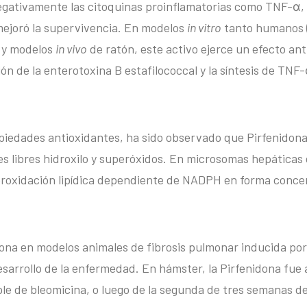
negativamente las citoquinas proinflamatorias como TNF-α,
 mejoró la supervivencia. En modelos
in vitro
tanto humanos (
) y modelos
in vivo
de ratón, este activo ejerce un efecto anti
ión de la enterotoxina B estafilococcal y la síntesis de TNF
piedades antioxidantes, ha sido observado que Pirfenido
es libres hidroxilo y superóxidos. En microsomas hepáticas 
eroxidación lipídica dependiente de NADPH en forma conc
dona en modelos animales de fibrosis pulmonar inducida por
sarrollo de la enfermedad. En hámster, la Pirfenidona fue 
ple de bleomicina, o luego de la segunda de tres semanas d