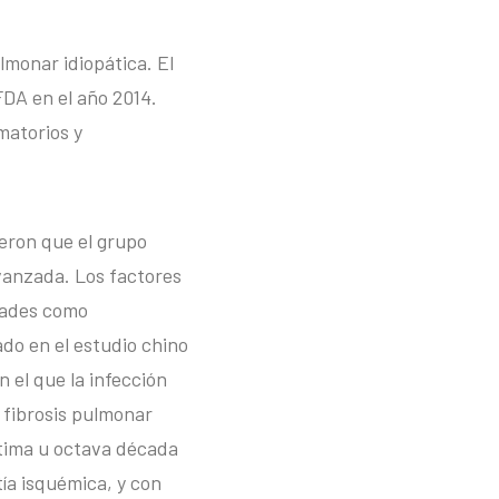
lmonar idiopática. El
DA en el año 2014.
matorios y
ieron que el grupo
anzada. Los factores
dades como
do en el estudio chino
 el que la infección
 fibrosis pulmonar
ptima u octava década
ía isquémica, y con