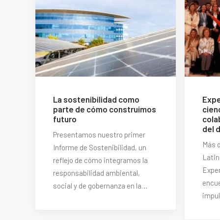
La sostenibilidad como
Expe
parte de cómo construimos
cienc
futuro
cola
del 
Presentamos nuestro primer
Más d
Informe de Sostenibilidad, un
Latin
reflejo de cómo integramos la
Exper
responsabilidad ambiental,
encue
social y de gobernanza en la…
impu