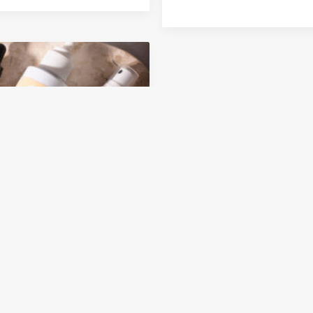
 Lactibón by Biolube:
alianza que redefine el
ado íntimo femenino en
noamérica