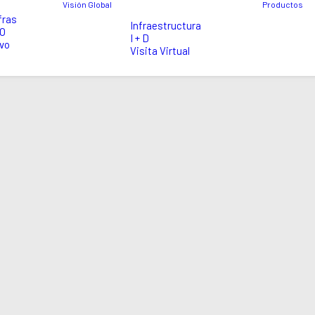
Visión Global
Productos
fras
Infraestructura
EO
I + D
vo
Visita Virtual