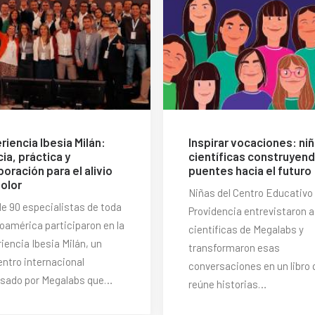
riencia Ibesia Milán:
Inspirar vocaciones: niñ
ia, práctica y
científicas construyen
boración para el alivio
puentes hacia el futuro
dolor
Niñas del Centro Educativo
e 90 especialistas de toda
Providencia entrevistaron a
oamérica participaron en la
científicas de Megalabs y
iencia Ibesia Milán, un
transformaron esas
ntro internacional
conversaciones en un libro 
lsado por Megalabs que…
reúne historias…