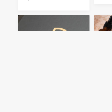
Un hito para la
Nace
gastroenterología en
una 
Uruguay
cuid
Lati
En Megalabs celebramos con
orgullo el lanzamiento de
ZVOPRAN® (vonoprazan), el
primer y único P-CAB disponible