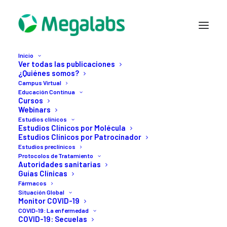
Inicio
Ver todas las publicaciones
¿Quiénes somos?
Campus Virtual
Educación Continua
Cursos
Webinars
Estudios clínicos
Estudios Clínicos por Molécula
Estudios Clínicos por Patrocinador
4 MAYO, 2022
Estudios preclínicos
Terapia
innovadora
para
Protocolos de Tratamiento
Autoridades sanitarias
Guías Clínicas
lesiones
de
la
columna
Fármacos
Situación Global
vertebral
con
la
ayuda
Monitor COVID-19
COVID-19: La enfermedad
de
inteligencia
COVID-19: Secuelas