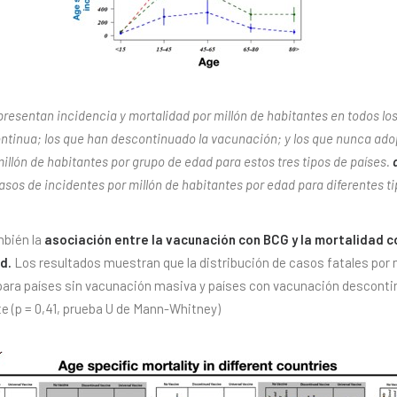
resentan incidencia y mortalidad por millón de habitantes en todos lo
ntinua; los que han descontinuado la vacunación; y los que nunca ad
illón de habitantes por grupo de edad para estos tres tipos de países.
asos de incidentes por millón de habitantes por edad para diferentes tip
mbién la
asociación entre la vacunación con BCG y la mortalidad 
d.
Los resultados muestran que la distribución de casos fatales por 
para países sin vacunación masiva y países con vacunación desconti
e (p = 0,41, prueba U de Mann-Whitney)