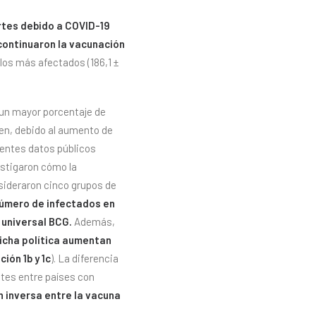
ertes debido a COVID-19
continuaron la vacunación
 los más afectados (186,1 ±
n un mayor porcentaje de
en, debido al aumento de
entes datos públicos
vestigaron cómo la
sideraron cinco grupos de
número de infectados en
 universal BCG.
Además,
dicha política aumentan
ción 1b y 1c
). La diferencia
tes entre países con
n inversa entre la vacuna