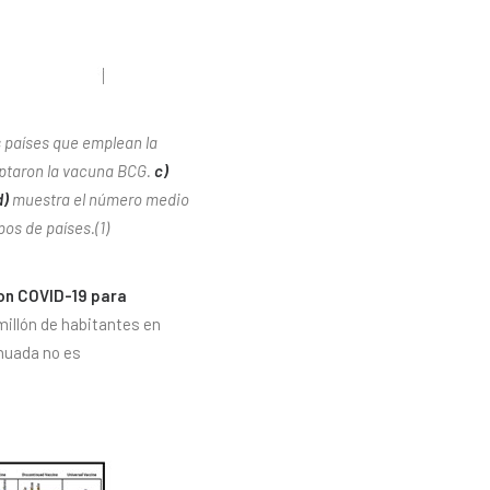
s países que emplean la
optaron la vacuna BCG.
c)
d)
muestra el número medio
os de países.(1)
con COVID-19 para
millón de habitantes en
nuada no es