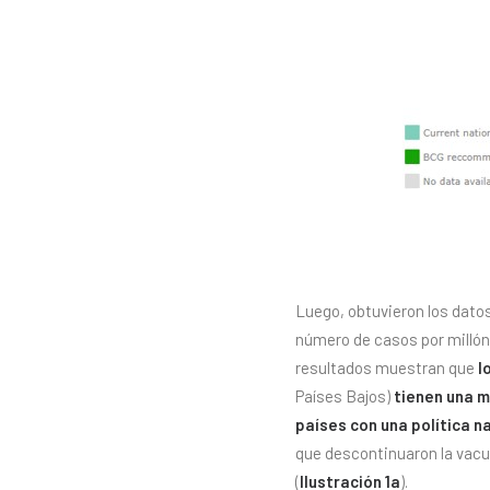
Luego, obtuvieron los dato
número de casos por millón
resultados muestran que
l
Países Bajos)
tienen una m
países con una política n
que descontinuaron la vacu
(
Ilustración 1a
).