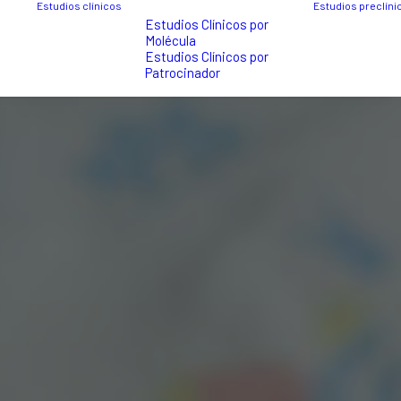
Estudios clínicos
Estudios preclíni
Estudios Clínicos por
Molécula
Estudios Clínicos por
Patrocinador