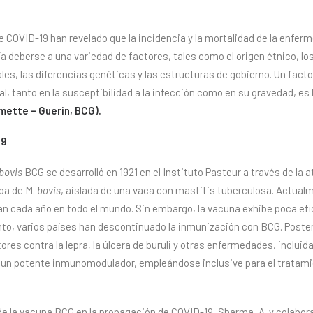
 COVID-19 han revelado que la incidencia y la mortalidad de la enferm
ía deberse a una variedad de factores, tales como el origen étnico, los
ales, las diferencias genéticas y las estructuras de gobierno. Un facto
, tanto en la susceptibilidad a la infección como en su gravedad, es 
lmette – Guerin, BCG).
19
bovis
BCG se desarrolló en 1921 en el Instituto Pasteur a través de la
pa de M.
bovis
, aislada de una vaca con mastitis tuberculosa. Actualm
n cada año en todo el mundo. Sin embargo, la vacuna exhibe poca efi
tanto, varios países han descontinuado la inmunización con BCG. Pos
res contra la lepra, la úlcera de buruli y otras enfermedades, inclui
 un potente inmunomodulador, empleándose inclusive para el tratam
de la vacuna BCG en la propagación de COVID-19, Sharma, A. y colabora