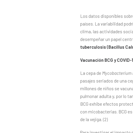
Los datos disponibles sobre
países. La variabilidad podr
clima, las actividades soci
desempeñar un papel central
tuberculosis (Bacillus Ca
Vacunación BCG y COVID-
La cepa de
Mycobacterium 
pasajes seriados de una ce
millones de niños se vacuna
pulmonar adulta y, por lo 
BCG exhibe efectos protecto
con micobacterias. BCG es
de la vejiga. (2)
Para investigar el impacto 