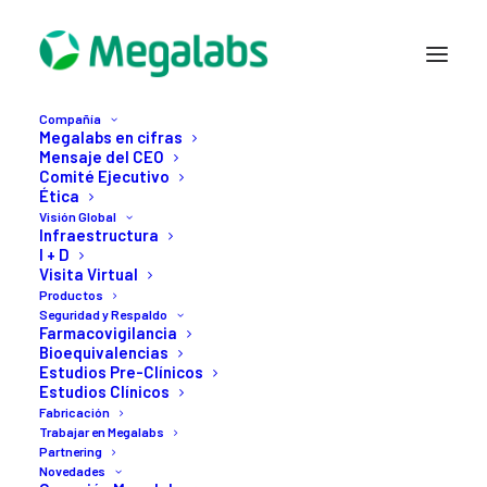
Compañía
Megalabs en cifras
Mensaje del CEO
Comité Ejecutivo
Ética
Visión Global
Infraestructura
I + D
Visita Virtual
Productos
Seguridad y Respaldo
Month: marzo 2021
Farmacovigilancia
Bioequivalencias
Estudios Pre-Clínicos
Estudios Clínicos
Fabricación
Trabajar en Megalabs
Partnering
Novedades