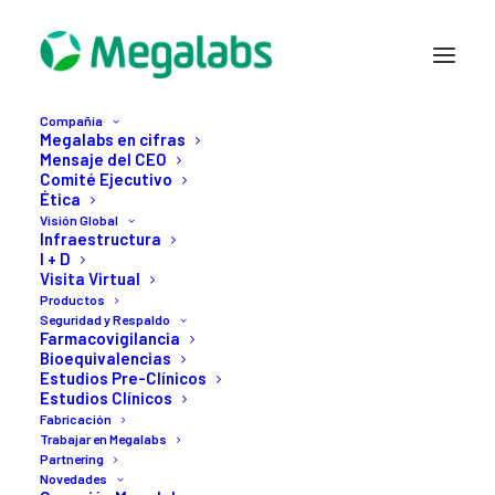
Compañía
Megalabs en cifras
Mensaje del CEO
Comité Ejecutivo
Ética
Visión Global
Infraestructura
I + D
Visita Virtual
Productos
Seguridad y Respaldo
Farmacovigilancia
Bioequivalencias
Estudios Pre-Clínicos
Estudios Clínicos
Fabricación
Trabajar en Megalabs
Somos Bienestar
Partnering
Novedades