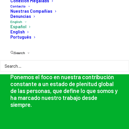
Conexión Megalabs
Contacto
Inauguramos un concepto que nos
Nuestras Compañías
Denuncias
representa, orgullosos de una forma de
English
sentir y de trabajar que nos transforma y
Español
nos acerca a quienes más nos importa.
English
Português
Search
Ponemos el foco en nuestra contribución
constante a un estado de plenitud global
de las personas, que define lo que somos y
ha marcado nuestro trabajo desde
siempre.