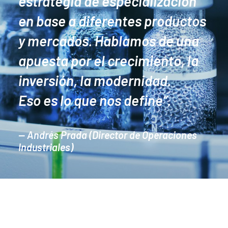
estrategia de especialización
en base a diferentes productos
y mercados. Hablamos de una
apuesta por el crecimiento, la
inversión, la modernidad.
Eso es lo que nos define”.
— Andrés Prada (Director de Operaciones
Industriales)