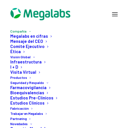
Compañía
Megalabs en cifras
Mensaje del CEO
Comité Ejecutivo
Ética
Visión Global
Calidad de vida
Infraestructura
I + D
Visita Virtual
Productos
El cuidado por la salud de las
Seguridad y Respaldo
Farmacovigilancia
personas es un valor que
Bioequivalencias
Estudios Pre-Clínicos
trasciende fronteras.
Estudios Clínicos
Facilitar el acceso a
Fabricación
Trabajar en Megalabs
medicamentos desarrollados
Partnering
Novedades