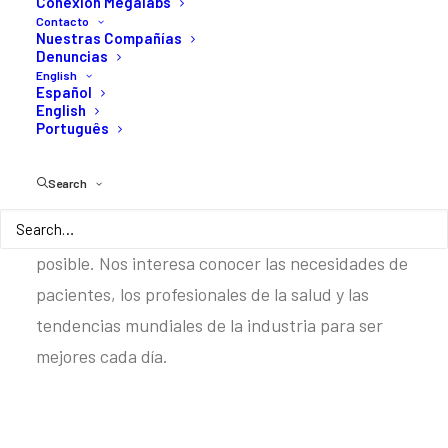
con altos estándares de
Conexión Megalabs
Contacto
calidad es nuestro propósito.
Nuestras Compañías
Denuncias
English
Español
Nuestra visión consiste en promover la cercanía
English
Português
con las personas que confían en nuestros
productos. Somos una compañía regional que
Search
busca establecer vínculos fuertes y confiables en
todo el continente para redefinir los límites de lo
posible. Nos interesa conocer las necesidades de
pacientes, los profesionales de la salud y las
tendencias mundiales de la industria para ser
mejores cada día.