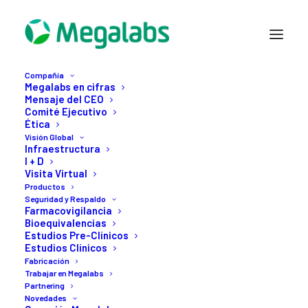
Compañía
Megalabs en cifras
Mensaje del CEO
Comité Ejecutivo
Ética
Visión Global
Infraestructura
I + D
Visita Virtual
Productos
Seguridad y Respaldo
Month: julio 2022
Farmacovigilancia
Bioequivalencias
Estudios Pre-Clínicos
Estudios Clínicos
Fabricación
Trabajar en Megalabs
Partnering
Novedades