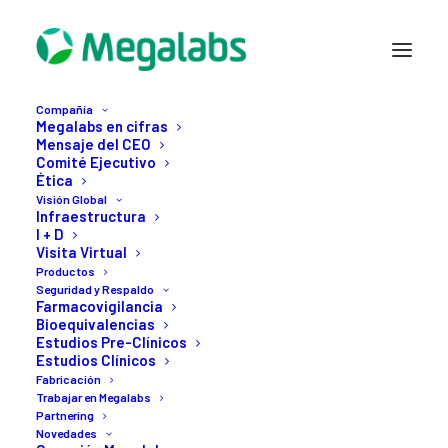
Compañía
Megalabs en cifras
Mensaje del CEO
Comité Ejecutivo
Ética
Visión Global
Infraestructura
I + D
Visita Virtual
Productos
Seguridad y Respaldo
VIH
Farmacovigilancia
Bioequivalencias
Estudios Pre-Clínicos
Estudios Clínicos
Fabricación
Trabajar en Megalabs
Partnering
Novedades