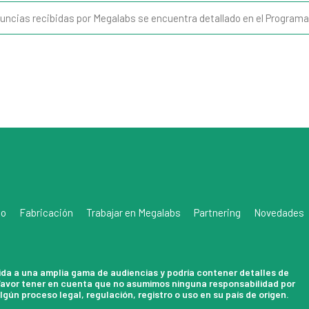
nuncias recibidas por Megalabs se encuentra detallado en el Program
do
Fabricación
Trabajar en Megalabs
Partnering
Novedades
gida a una amplia gama de audiencias y podría contener detalles de
 Favor tener en cuenta que no asumimos ninguna responsabilidad por
gún proceso legal, regulación, registro o uso en su país de origen.