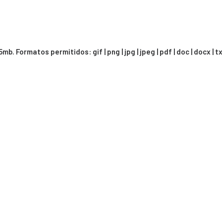
Formatos permitidos: gif | png | jpg | jpeg | pdf | doc | docx | t