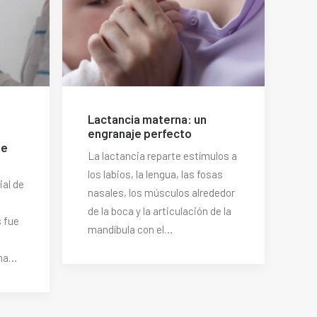
Lactancia materna: un
engranaje perfecto
de
La lactancia reparte estímulos a
los labios, la lengua, las fosas
ial de
nasales, los músculos alrededor
de la boca y la articulación de la
 fue
mandíbula con el…
una…