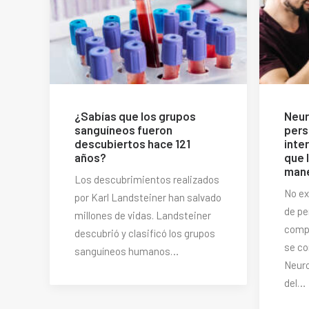
¿Sabías que los grupos
Neur
sanguíneos fueron
pers
descubiertos hace 121
inte
años?
que 
mane
Los descubrimientos realizados
No ex
por Karl Landsteiner han salvado
de pe
millones de vidas. Landsteiner
compo
descubrió y clasificó los grupos
se co
sanguíneos humanos…
Neuro
del…