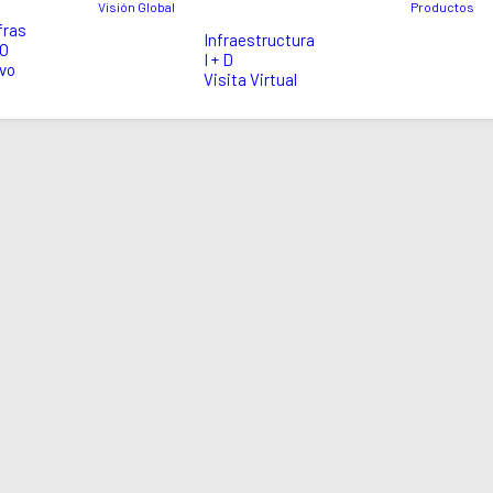
Visión Global
Productos
fras
Infraestructura
EO
I + D
vo
Visita Virtual