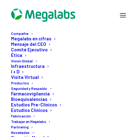
Compañía
Megalabs en cifras
Mensaje del CEO
Comité Ejecutivo
Ética
Visión Global
Infraestructura
I + D
Visita Virtual
18 OCTUBRE, 2020
Productos
Seguridad y Respaldo
19
de
octubre
día
Farmacovigilancia
Bioequivalencias
Estudios Pre-Clínicos
internacional
de
la
Estudios Clínicos
Fabricación
lucha
contra
el
cáncer
Trabajar en Megalabs
Partnering
de
mama
Novedades