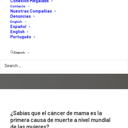
Conexión Megalabs
Contacto
Nuestras Compañías
El
diagnóstico
precoz
sumado
a
los
avances
en
Denuncias
los
tratamientos
son
muy
positivos
para
las
English
mujeres
con
cáncer
de
mama
Español
English
Português
Search
¿Sabías que el cáncer de mama es la
primera causa de muerte a nivel mundial
de las mujeres?