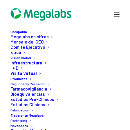
Compañía
Megalabs en cifras
Mensaje del CEO
Comité Ejecutivo
Ética
Visión Global
Infraestructura
I + D
Visita Virtual
Productos
Seguridad y Respaldo
Archives Instapost
Farmacovigilancia
Bioequivalencias
Estudios Pre-Clínicos
Estudios Clínicos
Fabricación
Trabajar en Megalabs
Partnering
Novedades