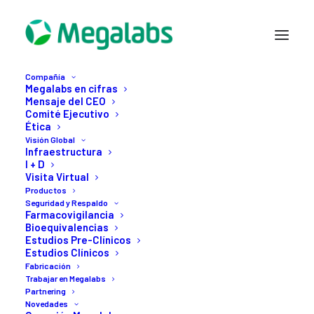
Compañía
Megalabs en cifras
Mensaje del CEO
Comité Ejecutivo
Ética
Visión Global
Infraestructura
Compañía
I + D
Visión Global
Visita Virtual
Productos
Productos
Seguridad y Respaldo
Seguridad y Respaldo
Farmacovigilancia
Bioequivalencias
Fabricación
Estudios Pre-Clínicos
Estudios Clínicos
Trabajar en Megalabs
Fabricación
Partnering
Trabajar en Megalabs
Partnering
Novedades
Novedades
Contacto