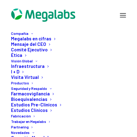
Compañía
Megalabs en cifras
Mensaje del CEO
Comité Ejecutivo
Ética
Visión Global
Infraestructura
Compañía
I + D
Visión Global
Visita Virtual
Productos
Productos
Seguridad y Respaldo
Seguridad y Respaldo
Farmacovigilancia
Bioequivalencias
Fabricación
Estudios Pre-Clínicos
Estudios Clínicos
Trabajar en Megalabs
Fabricación
Partnering
Trabajar en Megalabs
Partnering
Novedades
Novedades
Contacto