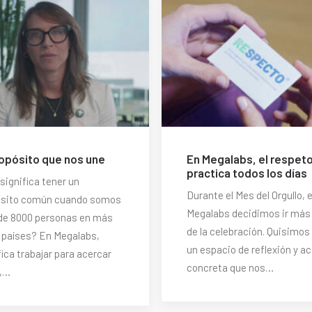
ropósito que nos une
En Megalabs, el respet
practica todos los días
significa tener un
Durante el Mes del Orgullo, 
ósito común cuando somos
Megalabs decidimos ir más 
de 8000 personas en más
de la celebración. Quisimos 
 países? En Megalabs,
un espacio de reflexión y a
fica trabajar para acercar
concreta que nos…
d,…