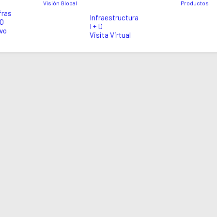
Visión Global
Productos
fras
Infraestructura
EO
I + D
vo
Visita Virtual