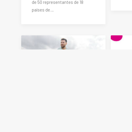
de 50 representantes de 18
países de…
La nueva generación en
¿Te r
ácido hialurónico
resp
intraarticular ha llegado a
salu
Latinoamérica
más 
en t
Estamos en constante