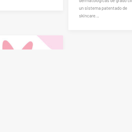
dermatológicas de grado clí
un sistema patentado de
skincare…
esulta difícil encontrar
uestas claras sobre tu
d? ¿Quieres sentirte
segura y acompañada
us decisiones?