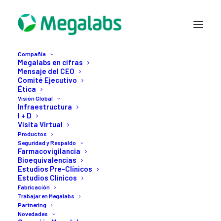
Compañía
Megalabs en cifras
Mensaje del CEO
Comité Ejecutivo
Ética
Visión Global
Infraestructura
Compañía
I + D
Visión Global
Visita Virtual
Productos
Productos
Seguridad y Respaldo
Seguridad y Respaldo
Farmacovigilancia
Bioequivalencias
Fabricación
Estudios Pre-Clínicos
Estudios Clínicos
Trabajar en Megalabs
Fabricación
Partnering
Trabajar en Megalabs
Partnering
Novedades
Novedades
Contacto