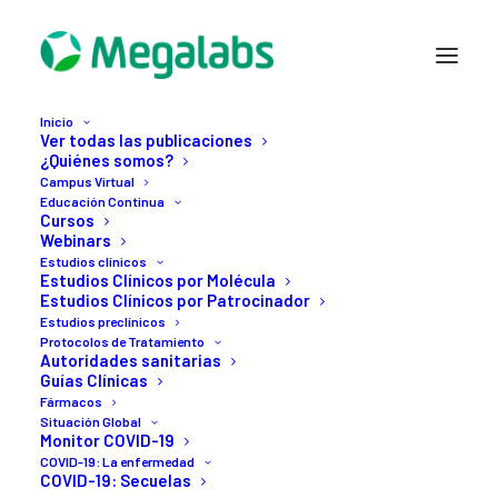
Inicio
Ver todas las publicaciones
¿Quiénes somos?
Campus Virtual
Educación Continua
Cursos
Webinars
Estudios clínicos
Estudios Clínicos por Molécula
Estudios Clínicos por Patrocinador
Estudios preclínicos
Protocolos de Tratamiento
18 MAYO, 2026
Autoridades sanitarias
Guías Clínicas
La
sostenibilidad
como
Fármacos
Situación Global
parte
de
cómo
Monitor COVID-19
COVID-19: La enfermedad
construimos
futuro
COVID-19: Secuelas