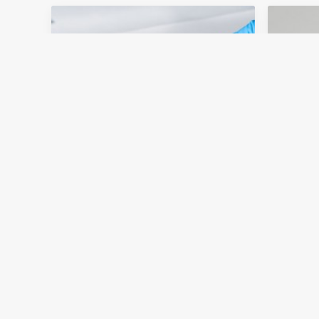
El Ministerio de Salud de
Auto
India aprobó el uso de
apru
Hidroxicloroquina junto con
Hidr
Azitromicina para el
profi
tratamiento de COVID 19
SAR
El 31 de marzo el Gobierno de
La Hi
India junto con el Ministerio de
demos
Salud y Bienestar Familiar y la
coron
Dirección General de Servicios
precl