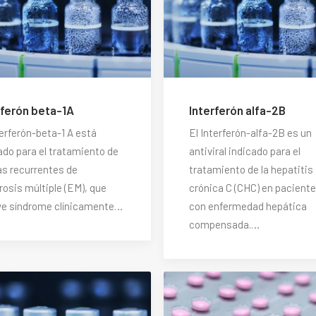
rferón beta-1A
Interferón alfa-2B
terferón-beta-1 A está
El Interferón-alfa-2B es un
ado para el tratamiento de
antiviral indicado para el
s recurrentes de
tratamiento de la hepatitis
rosis múltiple (EM), que
crónica C (CHC) en pacient
ye síndrome clínicamente…
con enfermedad hepática
compensada.…