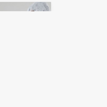
ridades indias
eban el uso de
oxicloroquina para la
laxis de la infección por
S-CoV-2
droxicloroquina ha
trado ser eficaz contra el
avirus en estudios
ínicos y estudios in vivo. Su