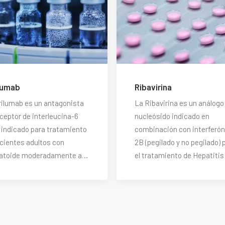
lumab
Ribavirina
rilumab es un antagonista
La Ribavirina es un análogo
eceptor de interleucina-6
nucleósido indicado en
) indicado para tratamiento
combinación con interferón
cientes adultos con
2B (pegilado y no pegilado) 
atoide moderadamente a…
el tratamiento de Hepatiti