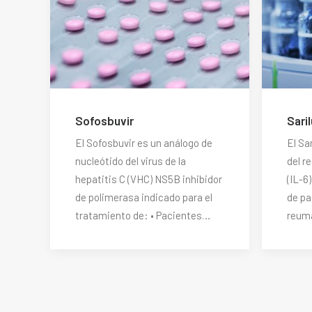
Sofosbuvir
Sari
El Sofosbuvir es un análogo de
El Sa
nucleótido del virus de la
del r
hepatitis C (VHC) NS5B inhibidor
(IL-6
de polimerasa indicado para el
de pa
tratamiento de: • Pacientes…
reum