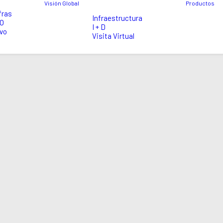
Visión Global
Productos
fras
Infraestructura
EO
I + D
vo
Visita Virtual