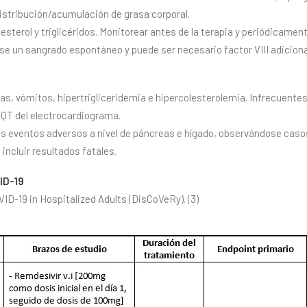
istribución/acumulación de grasa corporal.
lesterol y triglicéridos. Monitorear antes de la terapia y periódicame
se un sangrado espontáneo y puede ser necesario factor VIII adiciona
s, vómitos, hipertrigliceridemia e hipercolesterolemia. Infrecuentes
QT del electrocardiograma.
os eventos adversos a nivel de páncreas e hígado, observándose casos
incluir resultados fatales.
ID-19
VID-19 in Hospitalized Adults (DisCoVeRy). (3)