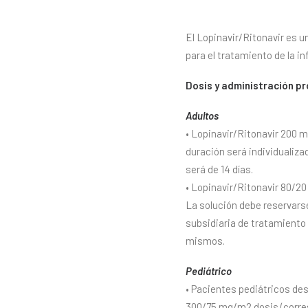
El Lopinavir/Ritonavir es u
para el tratamiento de la i
Dosis y administración pr
Adultos
• Lopinavir/Ritonavir 200 
duración será individualizad
será de 14 días.
• Lopinavir/Ritonavir 80/20
La solución debe reservars
subsidiaria de tratamiento 
mismos.
Pediátrico
• Pacientes pediátricos des
300/75 mg/m2 dosis (corres