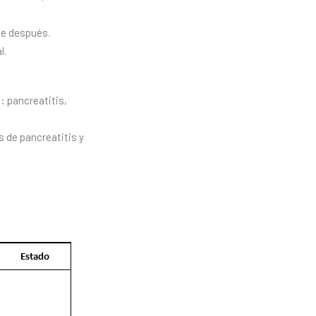
nte después.
l.
: pancreatitis,
 de pancreatitis y