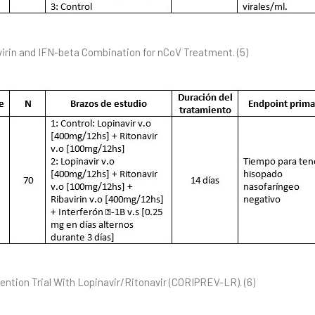
avirin and IFN-beta Combination for nCoV Treatment. (5)
ention Trial With Lopinavir/Ritonavir (CORIPREV-LR). (6)