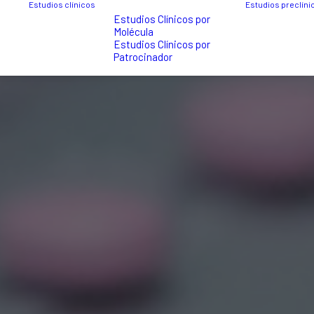
Estudios clínicos
Estudios preclíni
Estudios Clínicos por
Molécula
Estudios Clínicos por
Patrocinador