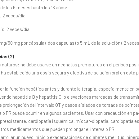
sde los 6 meses hasta los 18 años:
, 2 veces/día.
is, 2 veces/día.
mg/50 mg por cápsula), dos cápsulas (o 5 mL de la solu-ción), 2 veces
ias (2)
ematuros: no debe usarse en neonatos prematuros en el período pos-
 ha establecido una dosis segura y efectiva de solución oral en esta 
er la función hepática antes y durante la terapia, especialmente en
yendo hepatitis B y hepatitis C, o elevaciones marcadas de transami
 prolongación del intervalo QT y casos aislados de torsade de pointe
rvalo PR puede ocurrir en algunos pacientes. Usar con precaución en 
preexistente, cardiopatía isquémica, miocar-diopatía, cardiopatía e
tros medicamentos que pueden prolongar el intervalo PR.
arrollar un nuevo inicio o exacerbaciones de diabetes mellitus, hipe