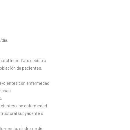
/día.
natal inmediato debido a
población de pacientes.
 pa-cientes con enfermedad
nasas.
s.
pa-cientes con enfermedad
structural subyacente o
rglu-cemia, síndrome de