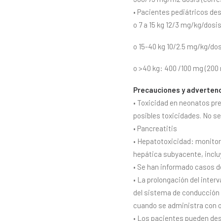
• Pacientes pediátricos de
o 7 a 15 kg 12/3 mg/kg/dosis
o 15-40 kg 10/2.5 mg/kg/dos
o >40 kg: 400 /100 mg (200 
Precauciones y advertenc
• Toxicidad en neonatos pr
posibles toxicidades. No se
• Pancreatitis
• Hepatotoxicidad: monitor
hepática subyacente, inclu
• Se han informado casos de
• La prolongación del inte
del sistema de conducción 
cuando se administra con o
• Los pacientes pueden des