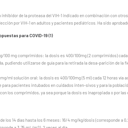
n inhibidor de la proteasa del VIH-1 indicado en combinación con otros
nfección por VIH-1 en adultos y pacientes pediátricos. Ha sido aprobado
opuestas para COVID-19 (1)
mg/100 mg comprimidos: la dosis es 400/100mg (2 comprimidos) cada 12
a, pudiendo utilizarse de guía para la retirada la desa-parición de la 
 mg/ml solución oral: la dosis es 400/100mg (5 ml) cada 12 horas vía 
e para pacientes intubados en cuidados inten-sivos y para la poblaci
con los comprimidos, ya sea porque la dosis es inapropiada o por las d
de los 14 días hasta los 6 meses: 16/4 mg/kg/dosis (corresponde a 0,2
ponde a 3,75 mL/m2), 2 veces al día.