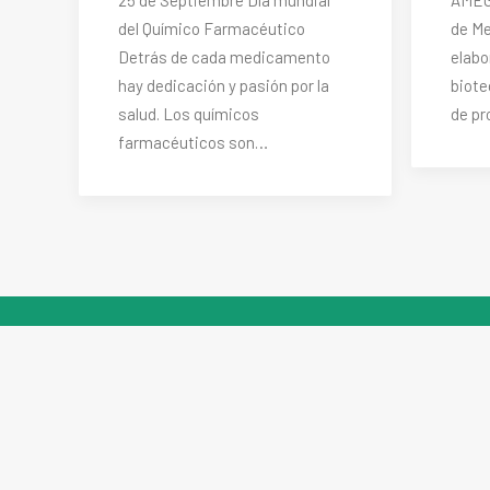
del Químico Farmacéutico
de Me
Detrás de cada medicamento
elabo
hay dedicación y pasión por la
biote
salud. Los químicos
de pr
farmacéuticos son…
Compañía
Visión Global
Productos
Seguridad y Respal