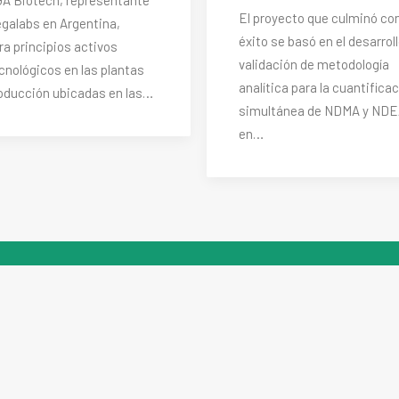
El proyecto que culminó co
galabs en Argentina,
éxito se basó en el desarroll
ra principios activos
validación de metodología
cnológicos en las plantas
analítica para la cuantifica
oducción ubicadas en las…
simultánea de NDMA y ND
en…
do
Fabricación
Trabajar en Megalabs
Partnering
Novedades