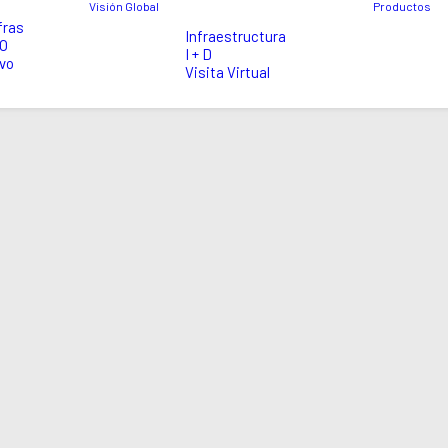
Visión Global
Productos
fras
Infraestructura
EO
I + D
vo
Visita Virtual