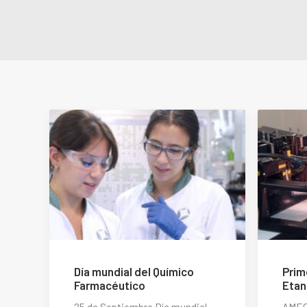
Día mundial del Químico
Prim
Farmacéutico
Etan
25 de Septiembre Día mundial
AMEG