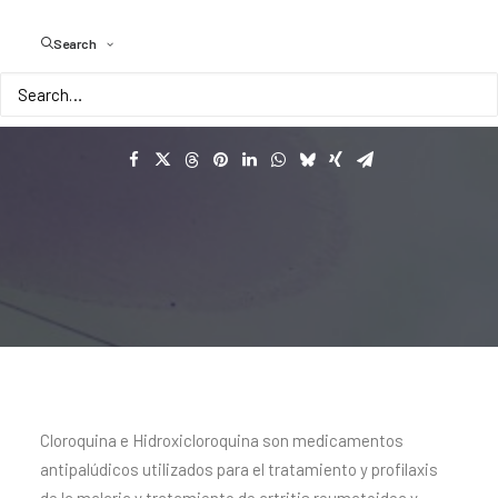
COVID-19
Search
Con
40
mil
participantes
de
más
de
50
sitios
Cloroquina e Hidroxicloroquina son medicamentos
antipalúdicos utilizados para el tratamiento y profilaxis