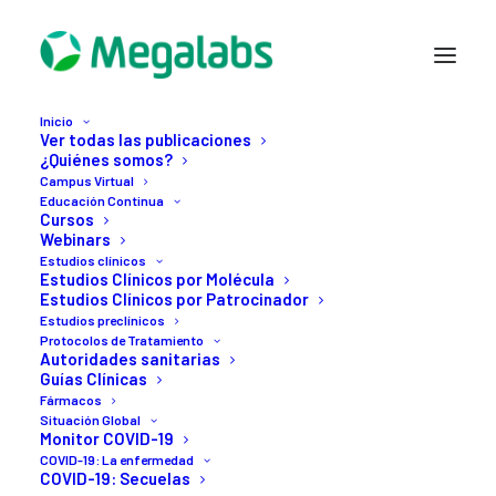
Inicio
Ver todas las publicaciones
¿Quiénes somos?
Campus Virtual
Educación Continua
Cursos
Webinars
Estudios clínicos
Estudios Clínicos por Molécula
20 ABRIL, 2020
Estudios Clínicos por Patrocinador
Estudios preclínicos
COPCOV:
el
estudio
Protocolos de Tratamiento
Autoridades sanitarias
Guías Clínicas
clínico
que
prueba
el
Fármacos
Situación Global
uso
profiláctico
de
Monitor COVID-19
COVID-19: La enfermedad
Hidroxicloroquina
en
COVID-19: Secuelas