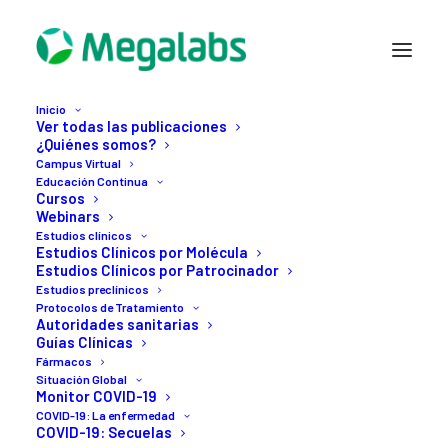
Inicio
Ver todas las publicaciones
¿Quiénes somos?
Campus Virtual
Educación Continua
Cursos
Webinars
Estudios clínicos
Estudios Clínicos por Molécula
Estudios Clínicos por Patrocinador
Estudios preclínicos
Protocolos de Tratamiento
13 JUNIO, 2020
Autoridades sanitarias
Guías Clínicas
Honduras:
manejo
de
Fármacos
Situación Global
COVID-19
y
tratamiento
Monitor COVID-19
COVID-19: La enfermedad
MAIZ
COVID-19: Secuelas