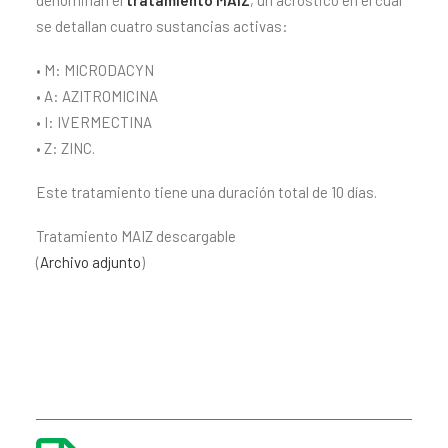
denominan el
tratamiento MAIZ
, un acróstico en el cual
se detallan cuatro sustancias activas:
• M: MICRODACYN
• A: AZITROMICINA
• I: IVERMECTINA
• Z: ZINC.
Este tratamiento tiene una duración total de 10 días.
Tratamiento MAIZ descargable
(
Archivo adjunto
)