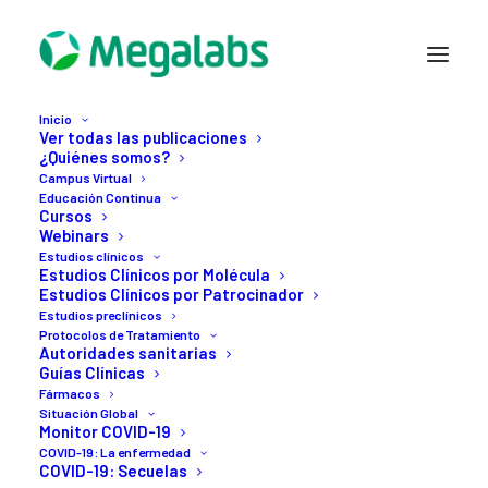
Inicio
Ver todas las publicaciones
¿Quiénes somos?
Campus Virtual
Educación Continua
Cursos
Webinars
Estudios clínicos
Estudios Clínicos por Molécula
Estudios Clínicos por Patrocinador
Estudios preclínicos
23 JUNIO, 2022
Protocolos de Tratamiento
Autoridades sanitarias
Impacto
de
los
Guías Clínicas
Fármacos
inhibidores
de
SGLT2
Situación Global
Monitor COVID-19
en
la
insuficiencia
COVID-19: La enfermedad
COVID-19: Secuelas