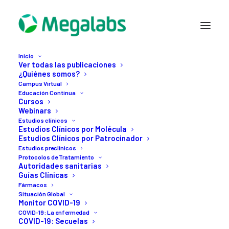
Inicio
Ver todas las publicaciones
¿Quiénes somos?
Campus Virtual
Educación Continua
Cursos
Webinars
Estudios clínicos
1 JULIO, 2021
Estudios Clínicos por Molécula
La
anticoagulación
y
su
Estudios Clínicos por Patrocinador
Estudios preclínicos
Protocolos de Tratamiento
rol
clave
en
el
Autoridades sanitarias
Guías Clínicas
tratamiento
de
Fármacos
Situación Global
Monitor COVID-19
pacientes
con
COVID-19: La enfermedad
COVID-19: Secuelas