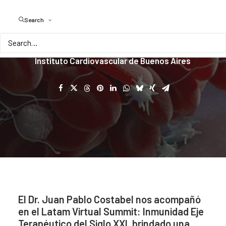
COVID-19
Search
Dr.
Juan
Pablo
Costabel-
Médico
Cardiólogo,
Miembro
titular
de
la
Sociedad
Argentina
de
Cardiología,
Jefe
de
Unidad
Coronaria
del
Instituto
Cardiovascular
de
Buenos
Aires
El Dr. Juan Pablo Costabel nos acompañó
en el Latam Virtual Summit: Inmunidad Eje
Terapéutico del Siglo XXI, brindado una