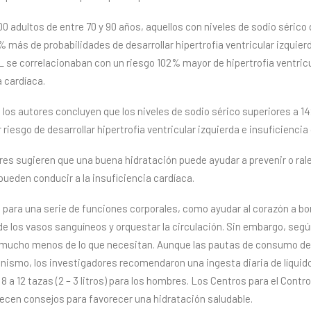
0 adultos de entre 70 y 90 años, aquellos con niveles de sodio séric
más de probabilidades de desarrollar hipertrofia ventricular izquierd
L se correlacionaban con un riesgo 102% mayor de hipertrofia ventricu
 cardíaca.
los autores concluyen que los niveles de sodio sérico superiores a 
riesgo de desarrollar hipertrofia ventricular izquierda e insuficienci
es sugieren que una buena hidratación puede ayudar a prevenir o ralen
ueden conducir a la insuficiencia cardíaca.
s para una serie de funciones corporales, como ayudar al corazón a b
 de los vasos sanguíneos y orquestar la circulación. Sin embargo, segú
ucho menos de lo que necesitan. Aunque las pautas de consumo de l
nismo, los investigadores recomendaron una ingesta diaria de líquidos 
 8 a 12 tazas (2 – 3 litros) para los hombres. Los Centros para el Contro
cen consejos para favorecer una hidratación saludable.