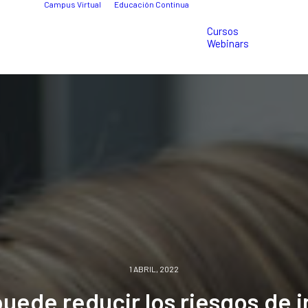
Campus Virtual
Educación Continua
Cursos
Webinars
1 ABRIL, 2022
puede
reducir
los
riesgos
de
i