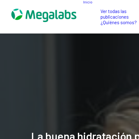
Inicio
Ver todas las
publicaciones
¿Quiénes somos?
La
buena
hidratación