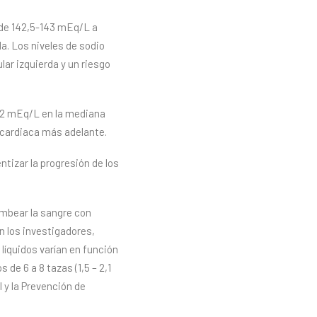
o de 142,5-143 mEq/L a
a. Los niveles de sodio
lar izquierda y un riesgo
142 mEq/L en la mediana
a cardiaca más adelante.
tizar la progresión de los
ombear la sangre con
n los investigadores,
íquidos varían en función
de 6 a 8 tazas (1,5 – 2,1
l y la Prevención de