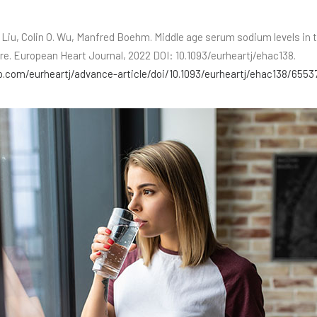
g Liu, Colin O. Wu, Manfred Boehm. Middle age serum sodium levels in 
lure. European Heart Journal, 2022 DOI: 10.1093/eurheartj/ehac138.
.com/eurheartj/advance-article/doi/10.1093/eurheartj/ehac138/6553