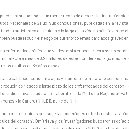
puede estar asociado a un menor riesgo de desarrollar insuficiencia 
tutos Nacionales de Salud. Sus conclusiones, publicadas en la revista
dades suficientes de líquidos a lo largo de la vida no sólo favorece 
bién puede reducir el riesgo de sufrir problemas cardíacos graves en 
 una enfermedad crónica que se desarrolla cuando el corazón no bomb
smo, afecta a más de 6,2 millones de estadounidenses, algo más del 2
e los adultos de 65 años o más.
gesta de sal, beber suficiente agua y mantenerse hidratado son formas
 reducir los riesgos a largo plazo de las enfermedades del corazón», 
el estudio e investigadora del Laboratorio de Medicina Regenerativa C
ulmones y la Sangre (NHLBI), parte de NIH.
gaciones preclínicas que sugerían conexiones entre la deshidratación y
ulos del corazón), Dmitrieva y los investigadores buscaron asociaci
. Para empezar, analizaron los datos de más de 15.000 adultos, de ent