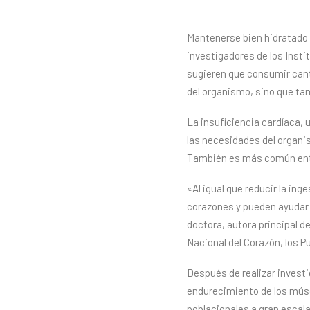
Mantenerse bien hidratado 
investigadores de los Insti
sugieren que consumir canti
del organismo, sino que tam
La insuficiencia cardíaca,
las necesidades del organi
También es más común entr
«Al igual que reducir la in
corazones y pueden ayudar a
doctora, autora principal d
Nacional del Corazón, los P
Después de realizar investi
endurecimiento de los músc
poblacionales a gran escala