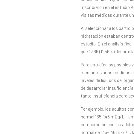
inscribieron en el estudio
A
visitas médicas durante un
Al seleccionar a los partici
hidratación estaban dentro 
estudio. En el análisis fin
que 1.366 (11,56%) desarrol
Para estudiar los posibles v
mediante varias medidas clí
niveles de líquidos del org
de desarrollar insuficienci
tanto insuficiencia cardíac
Por ejemplo, los adultos con
normal 135-146 mEq/L – en 
comparación con los adulto
normal de 135-146 mEq/L, l