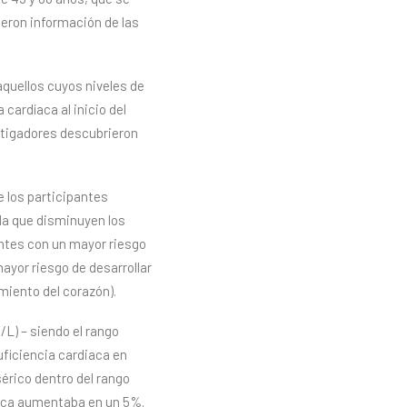
ieron información de las
 aquellos cuyos niveles de
cardíaca al inicio del
estigadores descubrieron
e los participantes
da que disminuyen los
pantes con un mayor riesgo
ayor riesgo de desarrollar
miento del corazón).
/L) – siendo el rango
uficiencia cardiaca en
érico dentro del rango
díaca aumentaba en un 5%.