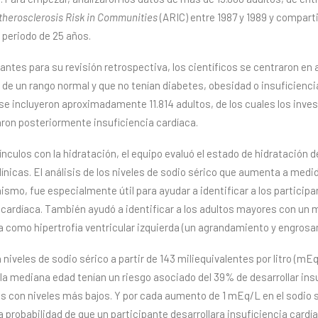
therosclerosis Risk in Communities
(ARIC) entre 1987 y 1989 y compart
 periodo de 25 años.
pantes para su revisión retrospectiva, los científicos se centraron en
de un rango normal y que no tenían diabetes, obesidad o insuficiencia 
al se incluyeron aproximadamente 11.814 adultos, de los cuales los inv
laron posteriormente insuficiencia cardíaca.
ínculos con la hidratación, el equipo evaluó el estado de hidratación d
nicas. El análisis de los niveles de sodio sérico que aumenta a medi
anismo, fue especialmente útil para ayudar a identificar a los partici
a cardíaca. También ayudó a identificar a los adultos mayores con un m
a como hipertrofia ventricular izquierda (un agrandamiento y engrosa
 niveles de sodio sérico a partir de 143 miliequivalentes por litro (mEq
la mediana edad tenían un riesgo asociado del 39% de desarrollar ins
s con niveles más bajos. Y por cada aumento de 1 mEq/L en el sodio s
a probabilidad de que un participante desarrollara insuficiencia car