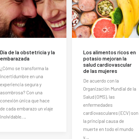
Día de la obstetricia y la
Los alimentos ricos en
embarazada
potasio mejoran la
salud cardiovascular
¿Cómo se transforma la
de las mujeres
incertidumbre en una
De acuerdo con la
experiencia segura y
Organización Mundial de la
asombrosa? Con una
Salud (OMS), las
conexión única que hace
enfermedades
de cada embarazo un viaje
cardiovasculares (ECV) son
inolvidable.…
la principal causa de
muerte en todo el mundo
y…