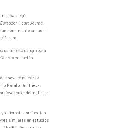
cardíaca, según
European Heart Journal
,
el funcionamiento esencial
el futuro.
ea suficiente sangre para
% de la población.
 de apoyar a nuestros
dijo Natalia Dmitrieva,
ardiovascular del Instituto
 la fibrosis cardíaca (un
ones similares en estudios
re 45 y 66 años, que se