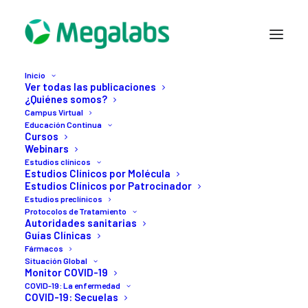
Inicio
Ver todas las publicaciones
¿Quiénes somos?
Campus Virtual
Educación Continua
Cursos
Webinars
Estudios clínicos
Estudios Clínicos por Molécula
Estudios Clínicos por Patrocinador
14 JULIO, 2020
Estudios preclínicos
Pakistan
reanudará
la
Protocolos de Tratamiento
Autoridades sanitarias
Guías Clínicas
vacunación
masiva
Fármacos
Situación Global
contra
poliomielitis,
Monitor COVID-19
COVID-19: La enfermedad
interrumpida
por
un
COVID-19: Secuelas