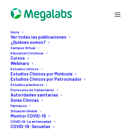
Inicio
Ver todas las publicaciones
¿Quiénes somos?
Campus Virtual
Educación Continua
Cursos
Webinars
Estudios clínicos
Estudios Clínicos por Molécula
Estudios Clínicos por Patrocinador
2 DICIEMBRE, 2020
Estudios preclínicos
Reino
Unido
es
el
Protocolos de Tratamiento
Autoridades sanitarias
Guías Clínicas
primer
país
de
alta
Fármacos
Situación Global
vigilancia
sanitaria
que
Monitor COVID-19
COVID-19: La enfermedad
aprueba
una
vacuna
COVID-19: Secuelas