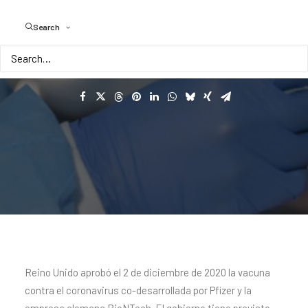
contra
el
coronavirus
Search
Reino Unido aprobó el 2 de diciembre de 2020 la vacuna
contra el coronavirus co-desarrollada por Pfizer y la