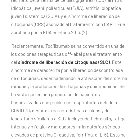
reumatoide, arteritis de células gigantes (ACG), artritis
idiopática juvenil poliarticular (PJIA), artritis idiopática
juvenil sistémica (SJIA), y el síndrome de liberación de
citoquinas (CRS) asociado al tratamiento con CART. Fue
aprobado por la FDA en el año 2013. (2)
Recientemente, Tocilizumab se ha convertido en una de
los opciones terapéuticas off-label para el tratamiento
del
síndrome de liberación de citoquinas (SLC)
. Este
síndrome se caracteriza por la liberación descontrolada
de citoquinas, desencadenando la activación del sistema
inmune y la producción de citoquinas y quimioquinas. Se
ha visto que en una proporción de pacientes
hospitalizados con problemas respiratorios debido a
COVID-19, desarrolla características clínicas y de
laboratorio similares a SLC (incluyendo fiebre alta, fatiga
intensa y mialgia, y marcadores inflamatorios séricos
elevados de proteína C reactiva, ferritina, e IL-6). Esto ha