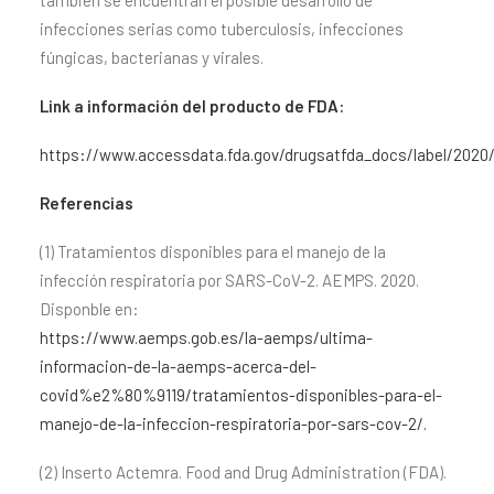
también se encuentran el posible desarrollo de
infecciones serias como tuberculosis, infecciones
fúngicas, bacterianas y virales.
Link a información del producto de FDA:
https://www.accessdata.fda.gov/drugsatfda_docs/label/2020/
Referencias
(1) Tratamientos disponibles para el manejo de la
infección respiratoria por SARS-CoV-2. AEMPS. 2020.
Disponble en:
https://www.aemps.gob.es/la-aemps/ultima-
informacion-de-la-aemps-acerca-del-
covid%e2%80%9119/tratamientos-disponibles-para-el-
manejo-de-la-infeccion-respiratoria-por-sars-cov-2/.
(2) Inserto Actemra. Food and Drug Administration (FDA).